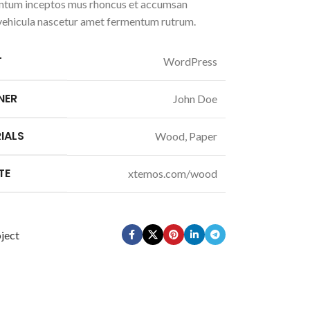
tum inceptos mus rhoncus et accumsan
a vehicula nascetur amet fermentum rutrum.
T
WordPress
NER
John Doe
IALS
Wood, Paper
TE
xtemos.com/wood
ject