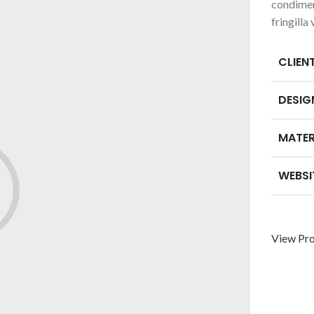
condimen
fringill
CLIEN
DESIG
MATER
WEBSI
View Pro