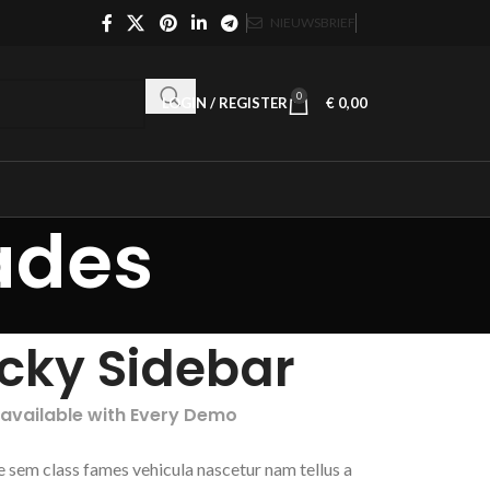
NIEUWSBRIEF
0
LOGIN / REGISTER
€
0,00
ades
icky Sidebar
 available with Every Demo
e sem class fames vehicula nascetur nam tellus a