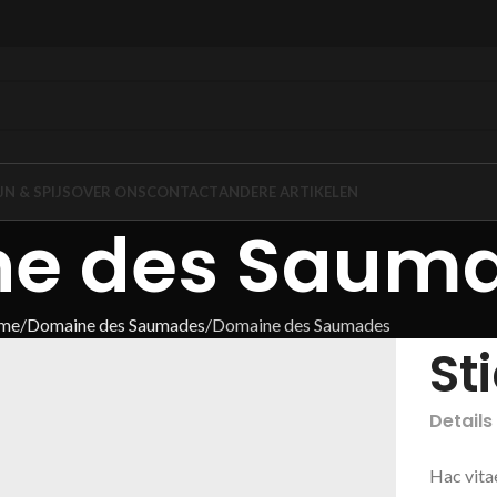
JN & SPIJS
OVER ONS
CONTACT
ANDERE ARTIKELEN
e des Saum
me
Domaine des Saumades
Domaine des Saumades
St
Details
Hac vita