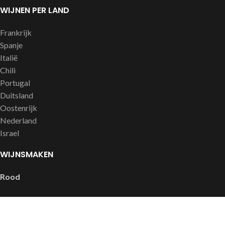
WIJNEN PER LAND
Frankrijk
Spanje
Italië
Chili
Portugal
Duitsland
Oostenrijk
Nederland
Israel
WIJNSMAKEN
Rood
Complex, intens en rijk
Soepel en fruitig
Stevig, vol en krachtig