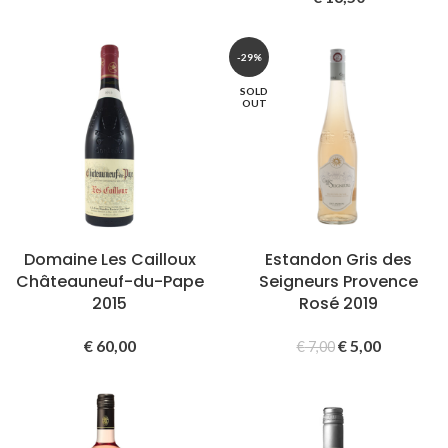
-29%
SOLD
OUT
Domaine Les Cailloux
Estandon Gris des
Châteauneuf-du-Pape
Seigneurs Provence
2015
Rosé 2019
€
60,00
€
5,00
€
7,00