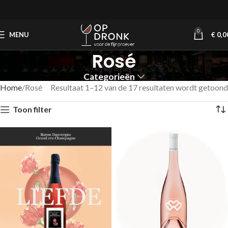
0
MENU
€
0,0
Rosé
Categorieën
Home
Rosé
Resultaat 1–12 van de 17 resultaten wordt getoond
Toon filter