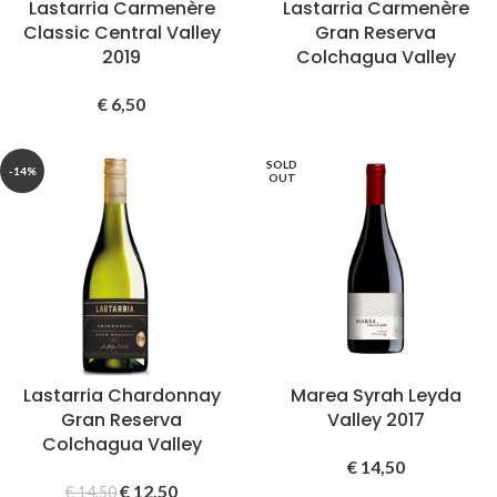
Lastarria Carmenère
Lastarria Carmenère
Classic Central Valley
Gran Reserva
2019
Colchagua Valley
€
6,50
SOLD
-14%
OUT
Lastarria Chardonnay
Marea Syrah Leyda
Gran Reserva
Valley 2017
Colchagua Valley
€
14,50
€
12,50
€
14,50