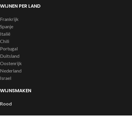
WIJNEN PER LAND
Frankrijk
Spanje
Italië
Chili
Portugal
Duitsland
Oostenrijk
Nederland
Israel
WIJNSMAKEN
Rood
Complex, intens en rijk
Soepel en fruitig
Stevig, vol en krachtig