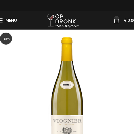
0
MENU
€
0,0
-15%