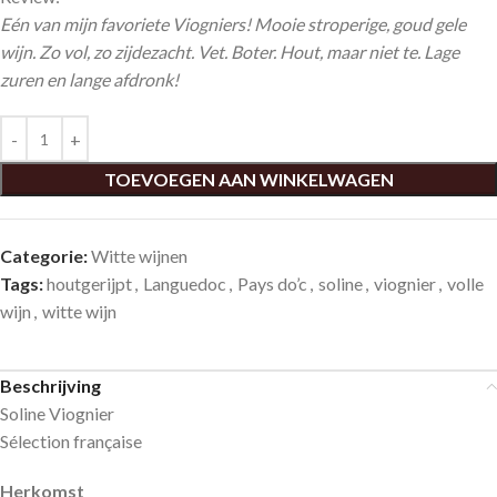
Eén van mijn favoriete Viogniers! Mooie stroperige, goud gele
wijn. Zo vol, zo zijdezacht. Vet. Boter. Hout, maar niet te. Lage
zuren en lange afdronk!
TOEVOEGEN AAN WINKELWAGEN
Categorie:
Witte wijnen
Tags:
houtgerijpt
,
Languedoc
,
Pays do’c
,
soline
,
viognier
,
volle
wijn
,
witte wijn
Beschrijving
Soline Viognier
Sélection française
Herkomst