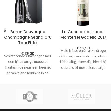
Baron Dauvergne
La Casa de las Locas
Champagne Grand Cru
Monterrei Godello 2017
Tour Eiffel
€
12,50
Hele frisse en strakke droge
€
39,00
Schitterende Champagne met
witte wijn van de druif godello.
een fijne romige mousse,
Licht ziltig, mineralig, ideaal bij
fruitig in de neus een heerlijk
oesters of mosselen, stukje
sprankelend honinkje in de
witvis of sushi
afdronk.
Tour de Eiffel is een
verfijnde grand cru
Champagne van hoge kwaliteit
met een fijne romige mousse
en heerlijk fruit in de neus.