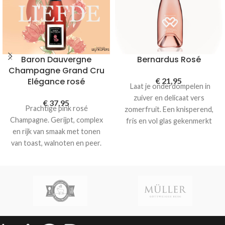
Baron Dauvergne
Bernardus Rosé
Champagne Grand Cru
Elégance rosé
€
21,95
Laat je onderdompelen in
zuiver en delicaat vers
€
37,95
Prachtige pink rosé
zomerfruit. Een knisperend,
Champagne. Gerijpt, complex
fris en vol glas gekenmerkt
en rijk van smaak met tonen
door mineraliteit en elegantie.
van toast, walnoten en peer.
Hints van rood fruit, witte
Zachte mousse met lang
perzik, grapefruit schil en een
aanhoudende bubbels. Een
vleugje kruiden in de lange
karaktervolle Champagne
afdronk. Een rosé van
grand cru van Baron
superieure kwaliteit om deze
Dauvergne met veel elegantie
liefdevolle
zomerherinneringen te
versterken.