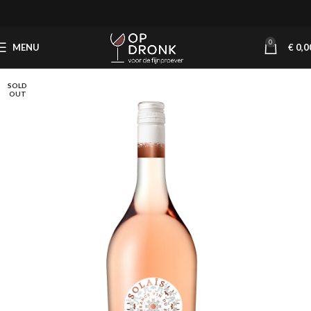
0
MENU
€
0,0
SOLD
OUT