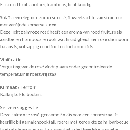
Fris rood fruit, aardbei, framboos, licht kruidig
Solaïs, een elegante zomerse rosé, fluweelzachte van structuur
met verfijnde zomerse zuren.
Deze licht zalmroze rosé heeft een aroma van rood fruit, zoals
aardbei en framboos, en ook wat kruidigheid. Een rosé die mooi in
balans is, vol sappig rood fruit en toch mooi fris.
Vinificatie
Vergisting van de rosé vindt plaats onder gecontroleerde
temperatuur in roestvrij staal
Klimaat / Terroir
Kalkrijke kleibodems
Serveersuggestie
Deze zalmroze rosé, genaamd Solaïs naar een zonnestraal, is
heerlijk bij garnalencocktail, roerei met gerookte zalm, barbecue,
fruitsalade en uiteraard als aperitief in het heerlijke zonnetje