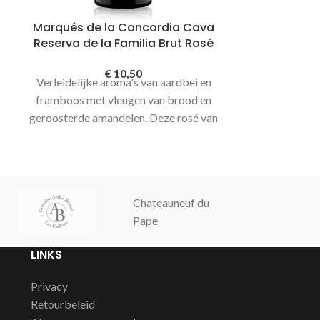
Marqués de la Concordia Cava
Marqués de
Reserva de la Familia Brut Rosé
Selecci
€
10,50
Verleidelijke aroma's van aardbei en
Herkomst S
framboos met vleugen van brood en
Macabeo 30%, 
geroosterde amandelen. Deze rosé van
30% Chardo
Marques de la concordia is fruitig met
Méthode trad
gerijpte tonen, een romige
w
aanhoudende afdronk maakt deze rosé
tot een fantastisch glas
Chateauneuf du
Champagne
Pape
Cochut
LINKS
Privacy
Retourbeleid