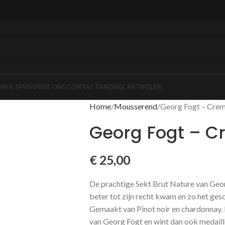
JN & SPIJS
OVER ONS
CONTACT
ANDERE ARTIKELEN
Home
Mousserend
Georg Fogt – Crem
Georg Fogt – C
€
25,00
De prachtige Sekt Brut Nature van Geo
beter tot zijn recht kwam en zo het ge
Gemaakt van Pinot noir en chardonnay.
van Georg Fogt en wint dan ook medaille