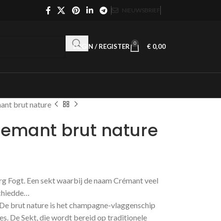
NIEUWSBRIEF
0
LOGIN / REGISTER
€
0,00
ant brut nature
remant brut nature
rg Fogt. Een sekt waarbij de naam Crémant veel
schiedde…
 De brut nature is het champagne-vlaggenschip
s. De Sekt, die wordt bereid op traditionele