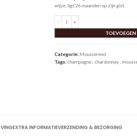
wijze, ligt 26 maanden op zijn gist.
TOEVOEGEN
Categorie:
Mousserend
Tags:
champagne
,
chardonnay
,
mouss
JVING
EXTRA INFORMATIE
VERZENDING & BEZORGING