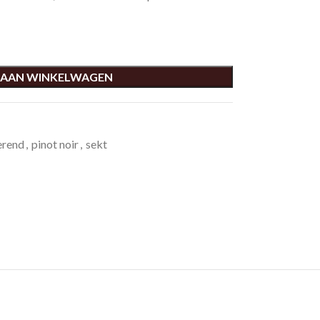
 AAN WINKELWAGEN
erend
,
pinot noir
,
sekt