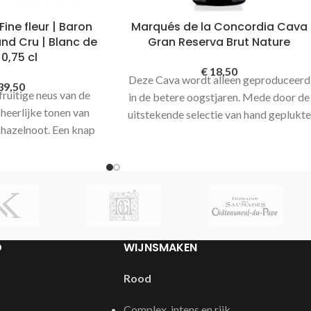
ne fleur | Baron
Marqués de la Concordia Cava
nd Cru | Blanc de
Gran Reserva Brut Nature
 0,75 cl
€
18,50
Deze Cava wordt alleen geproduceerd
39,50
fruitige neus van de
in de betere oogstjaren. Mede door de
 heerlijke tonen van
uitstekende selectie van hand geplukte
 hazelnoot. Een knap
druiven en de goede conditie in de
gne die prachtig in
kelder van Marques de Monistrol
een licht zoetje en
bereikt deze Cava zijn hoge kwaliteit.
zuren. Met zijn
De kelder gaat tot wel 40 meter onder
pische blanc de noir,
de grond.
ur en overheerlijke
hampagne een parel
D
WIJNSMAKEN
oor de familie Baron
eze fine fleur alleen
Rood
tjaren geproduceerd.
Complex, intens en rijk