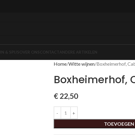
JN & SPIJS
OVER ONS
CONTACT
ANDERE ARTIKELEN
Home
Witte wijnen
Boxheimerhof, Ca
Boxheimerhof, 
€
22,50
TOEVOEGEN