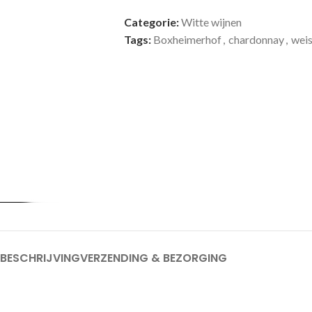
Categorie:
Witte wijnen
Tags:
Boxheimerhof
,
chardonnay
,
wei
BESCHRIJVING
VERZENDING & BEZORGING