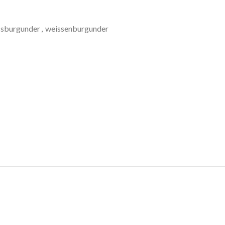
ssburgunder
,
weissenburgunder