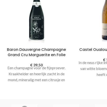
Baron Dauvergne Champagne
Castel Oualou
Grand Cru Marguerite en Folie
€
In de neus rijke i
€
39,50
Een champagne voor de fijnproever.
van witte bloeme
Kraakhelder en heerlijk zacht in de
heeft
mond, mineralig met een citrusje en
karaktereigensch
smaken van lychees. In de afdronk
zuren als licht zi
geroosterde tonen van zacht
t
gebakken brioche en noten