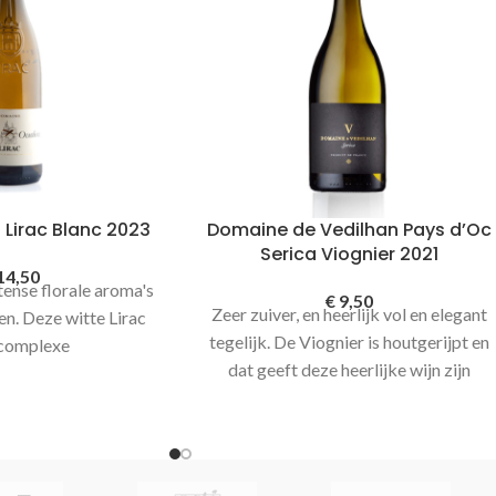
 Lirac Blanc 2023
Domaine de Vedilhan Pays d’Oc
Serica Viognier 2021
14,50
ntense florale aroma's
€
9,50
Zeer zuiver, en heerlijk vol en elegant
n. Deze witte Lirac
tegelijk. De Viognier is houtgerijpt en
 complexe
dat geeft deze heerlijke wijn zijn
appen. Zowel frisse
complexiteit. Rijp en krachtig in
ltig en fijne kruidige
structuur met licht gekruide tonen in
onen.
de afdronk.