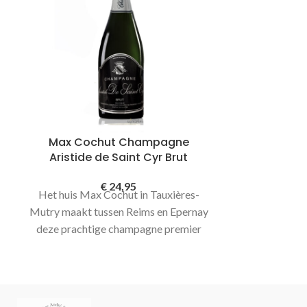
Max Cochut Champagne
Max Coc
Aristide de Saint Cyr Brut
Premier C
€
24,95
Het huis Max Cochut in Tauxières-
Een vol aro
Mutry maakt tussen Reims en Epernay
champagne vol
deze prachtige champagne premier
premier cru
cru. Een overheerlijke assemblage van
chardonnay en pinot noir. Deze cuvée
kleurt strogeel in het glas, mooi
blijvende fijne parels in het glas met