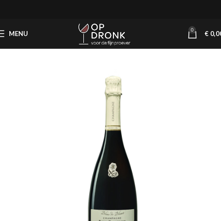
0
MENU
€
0,0