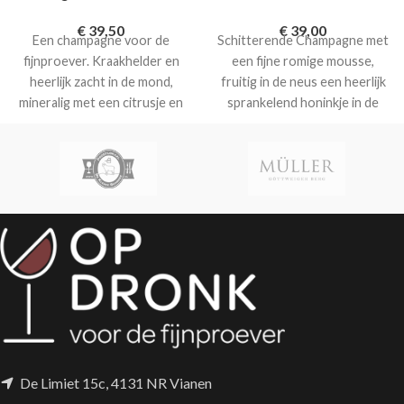
€
39,50
€
39,00
Een champagne voor de
Schitterende Champagne met
fijnproever. Kraakhelder en
een fijne romige mousse,
heerlijk zacht in de mond,
fruitig in de neus een heerlijk
mineralig met een citrusje en
sprankelend honinkje in de
smaken van lychees. In de
afdronk.
Tour de Eiffel is een
afdronk geroosterde tonen
verfijnde grand cru
van zacht gebakken brioche
Champagne van hoge kwaliteit
en noten
met een fijne romige mousse
en heerlijk fruit in de neus.
De Limiet 15c, 4131 NR Vianen