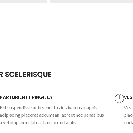
 SCELERISQUE
PARTURIENT FRINGILLA.
VES
Elit suspendisse ut in senectus in vivamus magnis
Vest
adipiscing placerat accumsan laoreet nec penatibus
plac
a vel ut ipsum platea diam proin facilis.
dui 