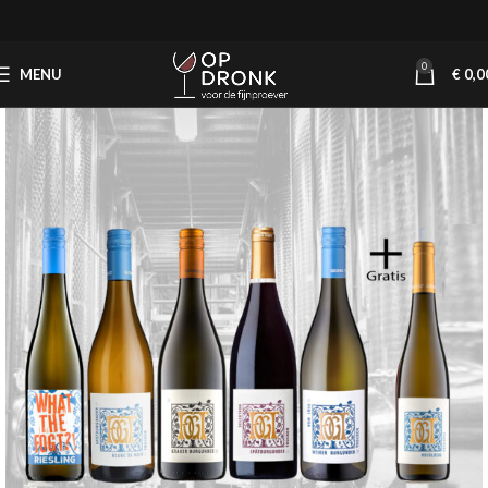
0
MENU
€
0,0