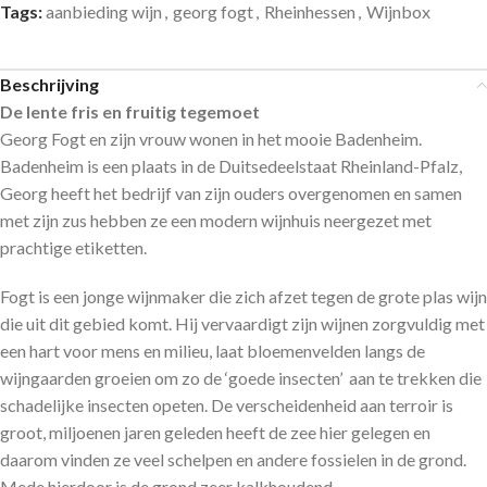
Tags:
aanbieding wijn
,
georg fogt
,
Rheinhessen
,
Wijnbox
Beschrijving
De lente fris en fruitig tegemoet
Georg Fogt en zijn vrouw wonen in het mooie Badenheim.
Badenheim is een plaats in de Duitsedeelstaat Rheinland-Pfalz,
Georg heeft het bedrijf van zijn ouders overgenomen en samen
met zijn zus hebben ze een modern wijnhuis neergezet met
prachtige etiketten.
Fogt is een jonge wijnmaker die zich afzet tegen de grote plas wijn
die uit dit gebied komt. Hij vervaardigt zijn wijnen zorgvuldig met
een hart voor mens en milieu, laat bloemenvelden langs de
wijngaarden groeien om zo de ‘goede insecten’ aan te trekken die
schadelijke insecten opeten. De verscheidenheid aan terroir is
groot, miljoenen jaren geleden heeft de zee hier gelegen en
daarom vinden ze veel schelpen en andere fossielen in de grond.
Mede hierdoor is de grond zeer kalkhoudend.