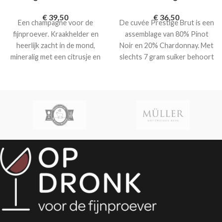
€
39,50
€
36,50
Een champagne voor de
De cuvée Prestige Brut is een
fijnproever. Kraakhelder en
assemblage van 80% Pinot
heerlijk zacht in de mond,
Noir en 20% Chardonnay. Met
mineralig met een citrusje en
slechts 7 gram suiker behoort
smaken van lychees. In de
deze Champagne tot de
afdronk geroosterde tonen
moderne droge soorten en is
van zacht gebakken brioche
dus ideaal als aperitief.
en noten