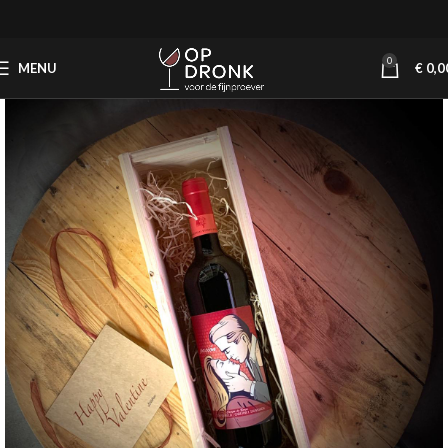
0
MENU
€
0,0