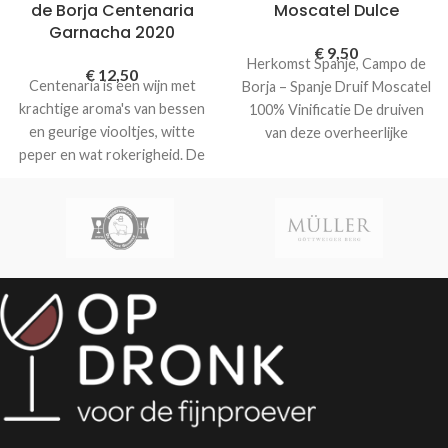
de Borja Centenaria
Moscatel Dulce
Garnacha 2020
€
9,50
Herkomst Spanje, Campo de
€
12,50
Centenaria is een wijn met
Borja – Spanje Druif Moscatel
krachtige aroma's van bessen
100% Vinificatie De druiven
en geurige viooltjes, witte
van deze overheerlijke
peper en wat rokerigheid. De
dessertwijn worden de vierde
smaak kent een stevige inzet.
Een herkenbare stevige
afdronk met smaken van
zwarte peper. Een krachtige
wijn, heerlijk bij lamsvlees of
wild.