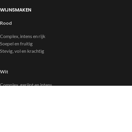
WIJNSMAKEN
Rood
Complex, intens en rijk
Soepel en fruitig
Stevig, vol en krachtig
Wit
Complex, gerijpt en intens
Licht, fris en elegant
Mineralig, droog en strak
LINKS
Privacy