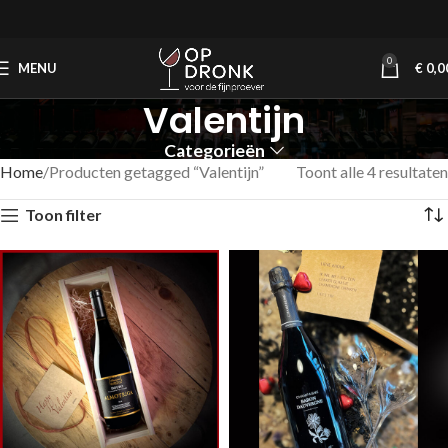
0
MENU
€
0,0
Valentijn
Categorieën
Home
Producten getagged “Valentijn”
Toont alle 4 resultaten
Toon filter