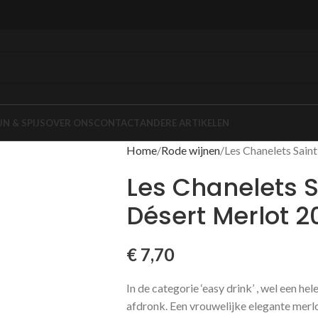
JN & SPIJS
OVER ONS
CONTACT
ANDERE ARTIKELEN
Home
Rode wijnen
Les Chanelets Sai
Les Chanelets 
Désert Merlot 2
€
7,70
In de categorie ‘easy drink’ , wel een he
afdronk. Een vrouwelijke elegante merlo