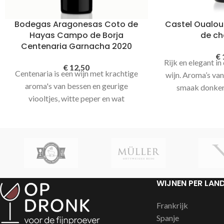
Bodegas Aragonesas Coto de
Castel Oualou 
Hayas Campo de Borja
de ch
Centenaria Garnacha 2020
€
Rijk en elegant i
€
12,50
Centenaria is een wijn met krachtige
wijn. Aroma’s van 
aroma's van bessen en geurige
smaak donker 
viooltjes, witte peper en wat
bosbessen. Mooi k
rokerigheid. De smaak kent een
met een herkenbaa
stevige inzet. Een herkenbare stevige
prachtige g
afdronk met smaken van zwarte peper.
Chateauneuf du 
Een krachtige wijn, heerlijk bij
bergen met de 
lamsvlees of wild.
gaard en de Mo
vergezicht. Rom
WIJNEN PER LAN
niet. Hier ligge
broer en zus Ass
Frankrijk
wijnen die we
Spanje