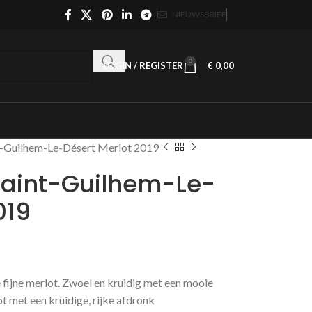
NIEUWSBRIEF
0
LOGIN / REGISTER
€
0,00
nt-Guilhem-Le-Désert Merlot 2019
Saint-Guilhem-Le-
019
le fijne merlot. Zwoel en kruidig met een mooie
t met een kruidige, rijke afdronk