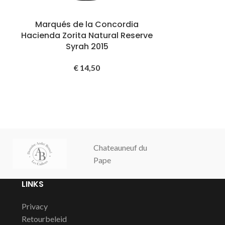
Marqués de la Concordia
Marqués de
Hacienda Zorita Natural Reserve
Reserv
Syrah 2015
Een heerlijk, r
€
14,50
Vanilletonen, k
Bodegas Rioja
oudste Bo
Opgericht i
Rioja bestond 
van 'happy fe
Chateauneuf du
Champagne
naam het woor
Pape
Cochut
te mo
LINKS
Privacy
Retourbeleid