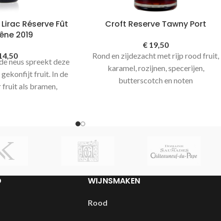
Lirac Réserve Fût
Croft Reserve Tawny Port
êne 2019
€
19,50
14,50
Rond en zijdezacht met rijp rood fruit,
n de neus spreekt deze
karamel, rozijnen, specerijen,
gekonfijt fruit. In de
butterscotch en noten
fruit als bramen,
ruidig in de afdronk
r pepertje. Lirac, het
ebied tegenover
Pape. De glooiende
warme stenen in de
nt Ventoux in het
antischer kan bijna
D
WIJNSMAKEN
n de wijngaarden van
emat. Vakmensen met
Rood
reldwijd bekroond