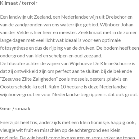
Klimaat / terroir
Een landwijn uit Zeeland, een Nederlandse wijn uit Dreischor en
van de zandgronden van ons waterrijke gebied. Wijnboer Johan
van der Velde is hier heer en meester. Zeeklimaat met in de zomer
lange dagen met veel licht wat ideaal is voor een optimale
fotosynthese en dus de rijping van de druiven. De bodem heeft een
ondergrond van klei en schelpen en oud zeezand.
De filosofie achter de wijnen van Wijnhoeve De Kleine Schorre is
dat zij ontwikkeld zijn om perfect aan te sluiten bij de bekende
“Zeeuwse Zilte Zaligheden” zoals mossels, oesters, platvis en
Oosterschelde-kreeft. Ruim 10 hectare is deze Nederlandse
wijnhoeve groot en voor Nederlandse begrippen is dat ook groot.
Geur / smaak
Enerzijds heel fris, anderzijds met een klein honinkje. Sappig ook,
vleugje wit fruit en misschien op de achtergrond een klein
rozijntje. De wijn heeft complexe geuren en soms rokerige tonen