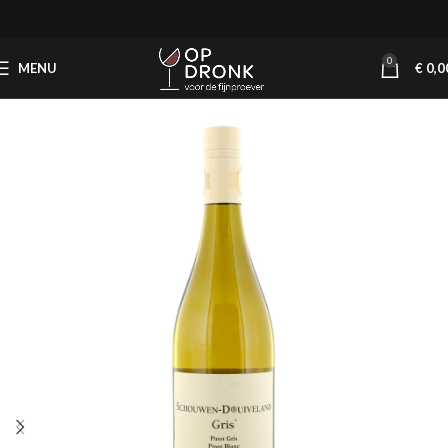
0
MENU
€
0,0