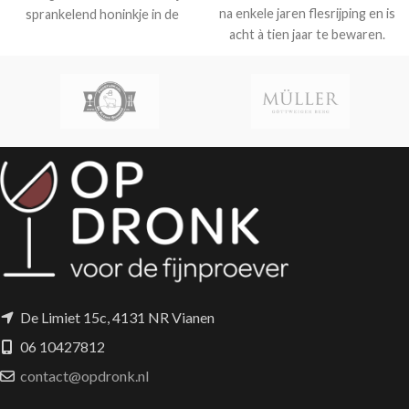
na enkele jaren flesrijping en is
sprankelend honinkje in de
acht à tien jaar te bewaren.
afdronk.
Tour de Eiffel is een
verfijnde grand cru
Champagne van hoge kwaliteit
met een fijne romige mousse
en heerlijk fruit in de neus.
De Limiet 15c, 4131 NR Vianen
06 10427812
contact@opdronk.nl