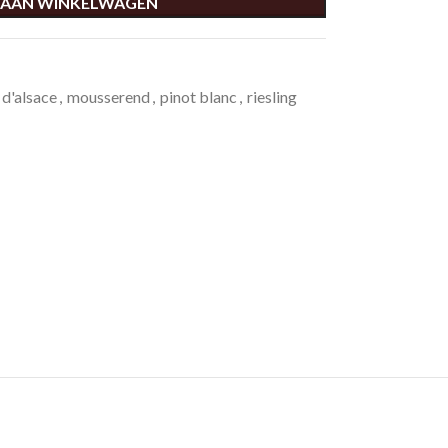
 AAN WINKELWAGEN
d'alsace
,
mousserend
,
pinot blanc
,
riesling