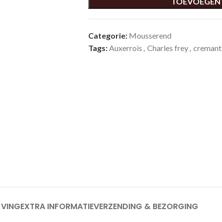
TOEVOEGEN
Categorie:
Mousserend
Tags:
Auxerrois
,
Charles frey
,
cremant 
JVING
EXTRA INFORMATIE
VERZENDING & BEZORGING