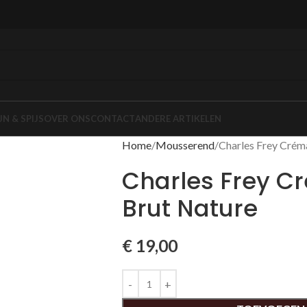
JN & SPIJS
OVER ONS
CONTACT
ANDERE ARTIKELEN
Home
Mousserend
Charles Frey Crém
Charles Frey C
Brut Nature
€
19,00