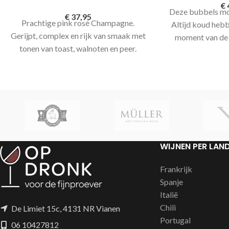
€
Deze bubbels mo
€
37,95
Prachtige pink rosé Champagne.
Altijd koud hebb
Gerijpt, complex en rijk van smaak met
moment van de 
tonen van toast, walnoten en peer.
worden. De rosé
Zachte mousse met lang aanhoudende
Zweigelt afkomst
bubbels. Een karaktervolle
het Kremstal, 20
Champagne grand cru van Baron
Wenen smaakt ove
Dauvergne met veel elegantie
zacht, dorstlesse
mousse in het g
brut heeft alles
Flamengo dans, 
WIJNEN PER LAN
met gastronomis
Frankrijk
Spanje
Italië
Chili
De Limiet 15c, 4131 NR Vianen
Portugal
06 10427812