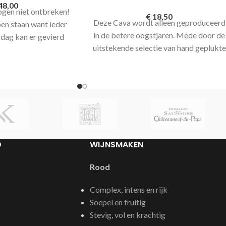
48,00
gen niet ontbreken!
€
18,50
Deze Cava wordt alleen geproduceerd
en staan want ieder
in de betere oogstjaren. Mede door de
dag kan er gevierd
uitstekende selectie van hand geplukte
 bubbel gemaakt van
druiven en de goede conditie in de
ig uit de velden van
kelder van Marques de Monistrol
0 km ten westen van
bereikt deze Cava zijn hoge kwaliteit.
rheerlijk, elegant,
De kelder gaat tot wel 40 meter onder
nd en ontzettend fijne
de grond.
las. Deze witte cava
 weg van de Spaanse
een serieuze bubbel
D
WIJNSMAKEN
che inzetbaarheid..
Rood
Complex, intens en rijk
Soepel en fruitig
Stevig, vol en krachtig