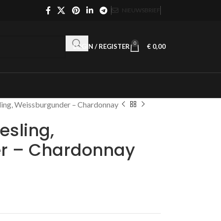
NIEUWSBRIEF
0
LOGIN / REGISTER
€
0,00
ling, Weissburgunder – Chardonnay
esling,
r – Chardonnay