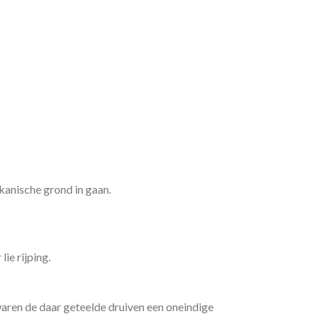
lkanische grond in gaan.
ie rijping.
ewaren de daar geteelde druiven een oneindige