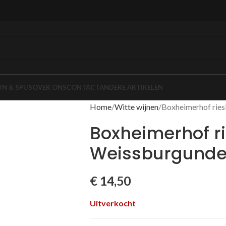
JN & SPIJS
OVER ONS
CONTACT
ANDERE ARTIKELEN
Home
Witte wijnen
Boxheimerhof ries
Boxheimerhof ri
Weissburgunde
€
14,50
Uitverkocht