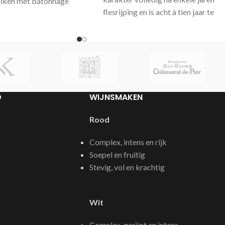
 eiken met bâtonnage
flesrijping en is acht à tien jaar te
oir Granietbodems,
bewaren.
s, rolkeien
D
WIJNSMAKEN
Rood
Complex, intens en rijk
Soepel en fruitig
Stevig, vol en krachtig
Wit
Complex, gerijpt en intens