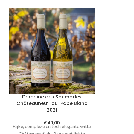
Domaine des Saumades
Les Berth
Châteauneuf-du-Pape Blanc
Grande
2021
Meest gewilde
€
40,00
Rijke, complexe en toch elegante witte
borrel | Een
Châteauneuf-du-Pape met lichte