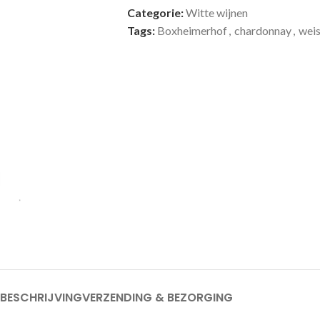
Categorie:
Witte wijnen
Tags:
Boxheimerhof
,
chardonnay
,
wei
BESCHRIJVING
VERZENDING & BEZORGING