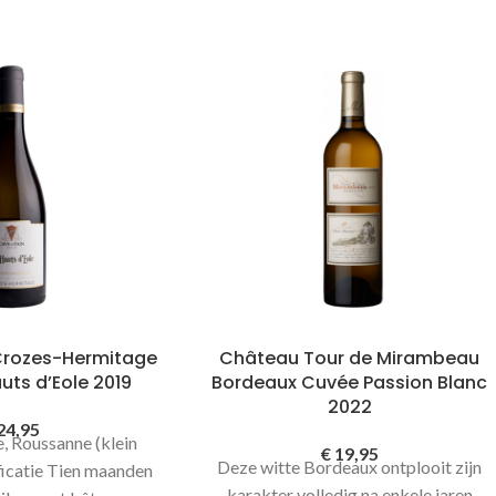
Crozes-Hermitage
Château Tour de Mirambeau
uts d’Eole 2019
Bordeaux Cuvée Passion Blanc
2022
24,95
, Roussanne (klein
€
19,95
Deze witte Bordeaux ontplooit zijn
ficatie Tien maanden
karakter volledig na enkele jaren