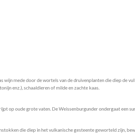
las wijn mede door de wortels van de druivenplanten die diep de vu
onijn enz.), schaaldieren of milde en zachte kaas.
rijpt op oude grote vaten. De Weissenburgunder ondergaat een sur l
ijnstokken die diep in het vulkanische gesteente geworteld zijn, b