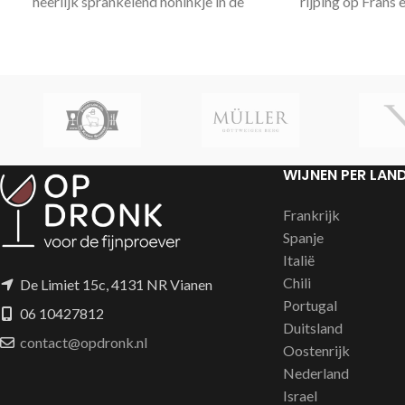
heerlijk sprankelend honinkje in de
rijping op Frans
afdronk.
Tour de Eiffel is een verfijnde
Klimaat / terr
grand cru Champagne van hoge
kiezel
kwaliteit met een fijne romige mousse
en heerlijk fruit in de neus.
WIJNEN PER LAN
Frankrijk
Spanje
Italië
Chili
De Limiet 15c, 4131 NR Vianen
Portugal
06 10427812
Duitsland
contact@opdronk.nl
Oostenrijk
Nederland
Israel