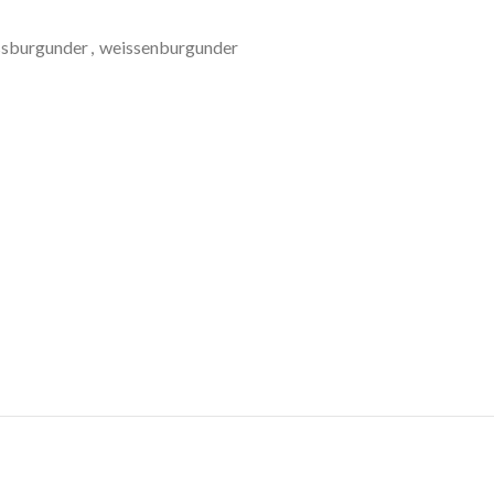
ssburgunder
,
weissenburgunder