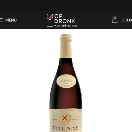
0
MENU
€
0,0