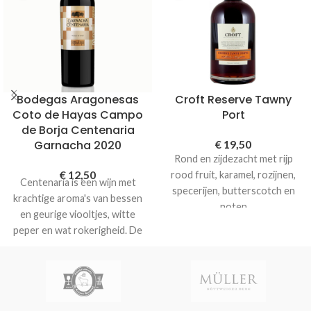
Bodegas Aragonesas
Croft Reserve Tawny
Coto de Hayas Campo
Port
de Borja Centenaria
Garnacha 2020
€
19,50
Rond en zijdezacht met rijp
€
12,50
rood fruit, karamel, rozijnen,
Centenaria is een wijn met
specerijen, butterscotch en
krachtige aroma's van bessen
noten
en geurige viooltjes, witte
peper en wat rokerigheid. De
smaak kent een stevige inzet.
Een herkenbare stevige
afdronk met smaken van
zwarte peper. Een krachtige
wijn, heerlijk bij lamsvlees of