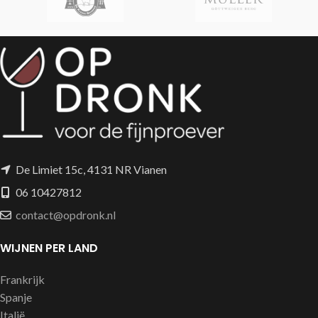
Negroamaro uit het diepe
gewurztraminer heeft een
zuiden van Italie en ook een
frivool, bloemig aroma met
complexe houtgerijpte witte
een mooi filmend licht zoetje
Rioja, bijzonder en absoluut
in de afdronk.
aan te raden bij mooie
culinaire voorgerechten
De Limiet 15c, 4131 NR Vianen
06 10427812
contact@opdronk.nl
WIJNEN PER LAND
Frankrijk
Spanje
Italië