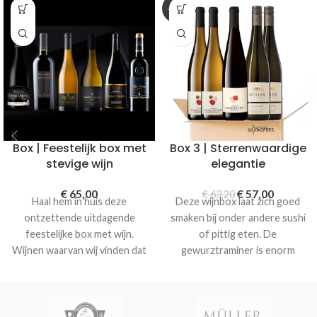
-10%
Box | Feestelijk box met
Box 3 | Sterrenwaardige
stevige wijn
elegantie
€
65,00
€
57,00
€
63,20
Haal hem in huis deze
Deze wijnbox laat zich goed
ontzettende uitdagende
smaken bij onder andere sushi
feestelijke box met wijn.
of pittig eten. De
Wijnen waarvan wij vinden dat
gewurztraminer is enorm
je die geproefd moet hebben,
mooi bij wat extremere
onder andere een mooie
smaken als Tom Kha kai,
houtgerijpte viognier uit
massaman curry maar ook
Frankrijk, een rijke en zwoele
pittigheid van wasabi bv. De