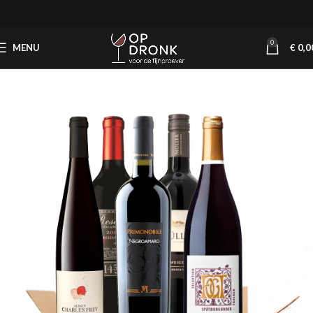
0
MENU
€
0,0