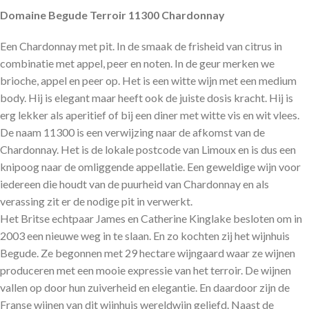
Domaine Begude Terroir 11300 Chardonnay
Een Chardonnay met pit. In de smaak de frisheid van citrus in
combinatie met appel, peer en noten. In de geur merken we
brioche, appel en peer op. Het is een witte wijn met een medium
body. Hij is elegant maar heeft ook de juiste dosis kracht. Hij is
erg lekker als aperitief of bij een diner met witte vis en wit vlees.
De naam 11300 is een verwijzing naar de afkomst van de
Chardonnay. Het is de lokale postcode van Limoux en is dus een
knipoog naar de omliggende appellatie. Een geweldige wijn voor
iedereen die houdt van de puurheid van Chardonnay en als
verassing zit er de nodige pit in verwerkt.
Het Britse echtpaar James en Catherine Kinglake besloten om in
2003 een nieuwe weg in te slaan. En zo kochten zij het wijnhuis
Begude. Ze begonnen met 29 hectare wijngaard waar ze wijnen
produceren met een mooie expressie van het terroir. De wijnen
vallen op door hun zuiverheid en elegantie. En daardoor zijn de
Franse wijnen van dit wijnhuis wereldwijn geliefd. Naast de