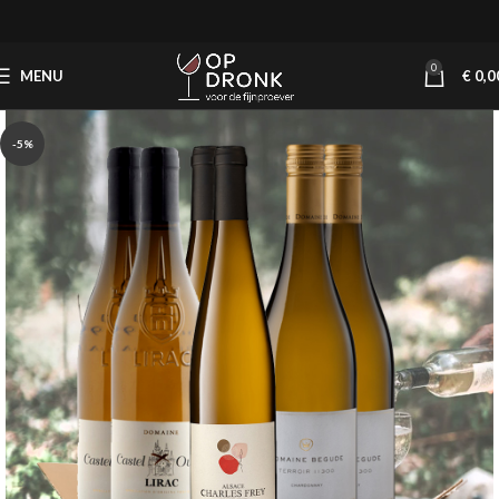
0
MENU
€
0,0
-5%