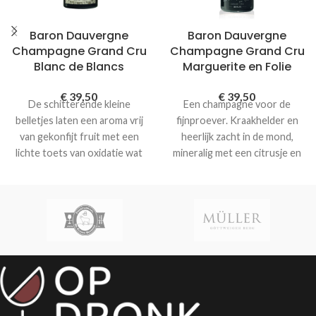
Baron Dauvergne
Baron Dauvergne
Champagne Grand Cru
Champagne Grand Cru
Blanc de Blancs
Marguerite en Folie
€
39,50
€
39,50
De schitterende kleine
Een champagne voor de
belletjes laten een aroma vrij
fijnproever. Kraakhelder en
van gekonfijt fruit met een
heerlijk zacht in de mond,
lichte toets van oxidatie wat
mineralig met een citrusje en
deze Champagne zijn karakter
smaken van lychees. In de
geeft. Hij is droog, elegant,
afdronk geroosterde tonen
licht en een heerlijk lange
van zacht gebakken brioche
afdronk
en noten