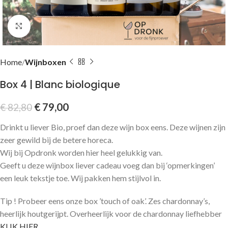
Click to enlarge
Home
Wijnboxen
Box 4 | Blanc biologique
€
79,00
€
82,80
Drinkt u liever Bio, proef dan deze wijn box eens. Deze wijnen zijn
zeer gewild bij de betere horeca.
Wij bij Opdronk worden hier heel gelukkig van.
Geeft u deze wijnbox liever cadeau voeg dan bij ‘opmerkingen’
een leuk tekstje toe. Wij pakken hem stijlvol in.
Tip ! Probeer eens onze box ’touch of oak’. Zes chardonnay’s,
heerlijk houtgerijpt. Overheerlijk voor de chardonnay liefhebber
KLIK HIER