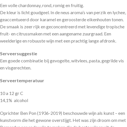
Een volle chardonnay, rond, romig en fruitig.
De kleur is licht goudgeel. In de neus aroma’s van perzik en lychee,
geaccentueerd door karamel en geroosterde eikenhouten tonen.
De smaak is zeer rijk en geconcentreerd met levendige tropische
fruit- en citrussmaken met een aangename zuurgraad. Een
weelderige en robuuste wijn met een prachtig lange afdronk.
Serveersuggestie
Een goede combinatie bij gevogelte, witvlees, pasta, gegrilde vis
en visgerechten.
Serveertemperatuur
10 a 12 gr C
14,1% alcohol
Oprichter Ben Pon (1936-2019) beschouwde wijn als kunst – een
kunstvorm die het gewone overstijgt. Het was zijn droom om met