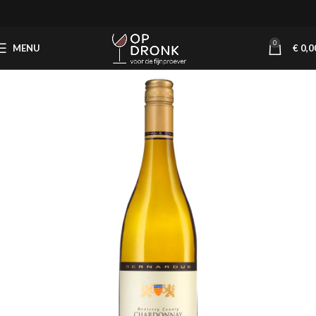
0
MENU
€
0,0