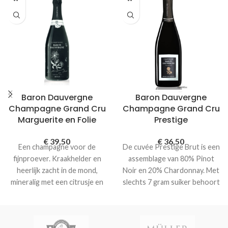
Baron Dauvergne
Baron Dauvergne
Champagne Grand Cru
Champagne Grand Cru
Marguerite en Folie
Prestige
€
39,50
€
36,50
Een champagne voor de
De cuvée Prestige Brut is een
fijnproever. Kraakhelder en
assemblage van 80% Pinot
heerlijk zacht in de mond,
Noir en 20% Chardonnay. Met
mineralig met een citrusje en
slechts 7 gram suiker behoort
smaken van lychees. In de
deze Champagne tot de
afdronk geroosterde tonen
moderne droge soorten en is
van zacht gebakken brioche
dus ideaal als aperitief.