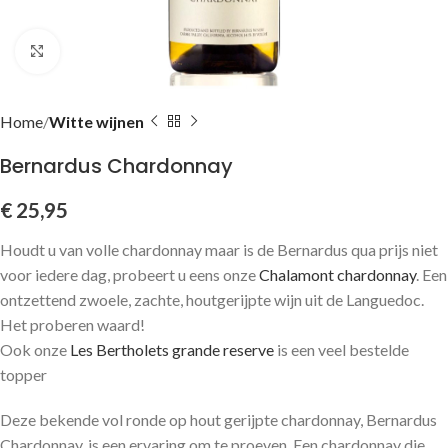
Click to enlarge
Home
Witte wijnen
Bernardus Chardonnay
€
25,95
Houdt u van volle chardonnay maar is de Bernardus qua prijs niet
voor iedere dag, probeert u eens onze
Chalamont chardonnay
. Een
ontzettend zwoele, zachte, houtgerijpte wijn uit de Languedoc.
Het proberen waard!
Ook onze
Les Bertholets grande reserve
is een veel bestelde
topper
Deze bekende vol ronde op hout gerijpte chardonnay, Bernardus
Chardonnay, is een ervaring om te proeven. Een chardonnay die