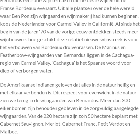
Bernardus een rode wijn te maken die de beste wijnen uit de
Franse Bordeaux evenaart. Uit alle plaatsen over de hele wereld
waar Ben Pon zijn wijngaard en wijnmakerij had kunnen beginnen,
koos de Nederlander voor Carmel Valley in Californië. Al sinds het
begin van de jaren ‘70 van de vorige eeuw ontdekken steeds meer
wijnbouwers hoe geschikt deze relatief nieuwe wijnstreek is voor
het verbouwen van Bordeaux druivenrassen. De Marinus en
Featherbow-wijngaarden van Bernardus liggen in de Cachagua-
regio van Carmel Valley. ‘Cachagua’ is het Spaanse woord voor
diep of verborgen water.
De Amerikaanse Indianen geloven dat alles in de natuur heilig en
met elkaar verbonden is. Dit respect voor evenwicht in de natuur
zien we terug in de wijngaarden van Bernardus. Meer dan 300
eikenbomen zijn behouden gebleven in de zorgvuldig aangelegde
wijngaarden. Van de 220 hectare zijn zo’n 50 hectare beplant met
Cabernet Sauvignon, Merlot, Cabernet Franc, Petit Verdot en
Malbec.