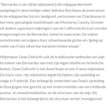
“Bernardus is de vijfde wijnmakerij die wijngaarden heeft
aangelegd in deze heilige vallei. Behalve Bordeaux druivenrassen
in de wijngaarden bij ons landgoed, verbouwen we Chardonnay in
het meer gematigde kustklimaat van Monterey County. Druiven
uit andere superieure wijnregio’s aan de Californische kust worden
toegevoegd om de Bernardus-blend te nuanceren. De wijnen
ontwikkelen vervolgens door uiteenlopende gisten en rijping op
vaten van Frans eiken hun karakteristieke smaak.”
Wijnmaker Dean DeKorth vult de traditionele methoden om wijn
te maken van Bernardus aan met zijn eigen intuïtie en technische
kennis. Dean DeKorth is een Amerikaan en een Franse wijnmaker.
De basis voor zijn wijnkennis legde hij tijdens zijn opleiding en
stage in Frankrijk. Een belangrijk onderdeel van Dean’s opleiding
in Bourgogne was gericht op het onderscheiden van verschillende
aroma- en smaakkwaliteiten, en de structuur van de wijn. Bij
Bernardus is het belangrijkste de structuur en het ‘mondgevoel’.