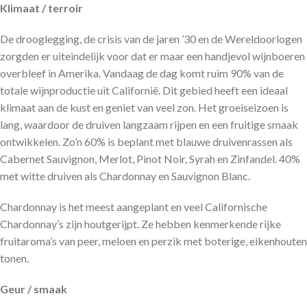
Klimaat / terroir
De drooglegging, de crisis van de jaren ’30 en de Wereldoorlogen
zorgden er uiteindelijk voor dat er maar een handjevol wijnboeren
overbleef in Amerika. Vandaag de dag komt ruim 90% van de
totale wijnproductie uit Californië. Dit gebied heeft een ideaal
klimaat aan de kust en geniet van veel zon. Het groeiseizoen is
lang, waardoor de druiven langzaam rijpen en een fruitige smaak
ontwikkelen. Zo’n 60% is beplant met blauwe druivenrassen als
Cabernet Sauvignon, Merlot, Pinot Noir, Syrah en Zinfandel. 40%
met witte druiven als Chardonnay en Sauvignon Blanc.
Chardonnay is het meest aangeplant en veel Californische
Chardonnay’s zijn houtgerijpt. Ze hebben kenmerkende rijke
fruitaroma’s van peer, meloen en perzik met boterige, eikenhouten
tonen.
Geur / smaak