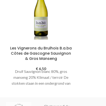
Les Vignerons du Brulhois B.a.ba
Maison 
Côtes de Gascogne Sauvignon
Co
& Gros Manseng
Deze overheer
€
6,50
Druif Sauvignon blanc 80%, gros
smaakt verfijn
manseng 20% Klimaat / terroir De
en lychee. 
stokken staan in een ondergrond van
diepte. Behalv
klei en kalksteen.
aroma’s van van
het drinken v
prachtige 