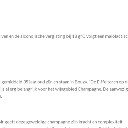
en en de alcoholische vergisting bij 18 grC volgt een malolactisc
ddeld 35 jaar oud zijn en staan in Bouzy. “De Eiffeltoren op de fle
s al erg belangrijk voor het wijngebied Champagne. De aanwezigh
.
oir geeft deze geweldige champagne zijn kracht en complexiteit.