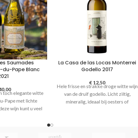
des Saumades
La Casa de las Locas Monterrei
-du-Pape Blanc
Godello 2017
2021
€
12,50
Hele frisse en strakke droge witte wijn
40,00
n toch elegante witte
van de druif godello. Licht ziltig,
u-Pape met lichte
mineralig, ideaal bij oesters of
deze wijn kunt u veel
mosselen, stukje witvis of sushi
zeldzaamheid in uw
van alle Châteauneuf-
pe is wit!