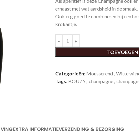
Als aperitief is deze Champagne ook er 
ernaast met wat aardsheid in de smaak.
Ook erg goed te combineren bij een hoo
krokantje.
TOEVOEGEN
Categorieën:
Mousserend
,
Witte wijn
Tags:
BOUZY
,
champagne
,
champagn
JVING
EXTRA INFORMATIE
VERZENDING & BEZORGING