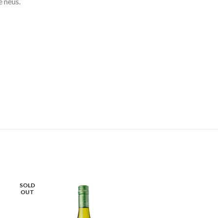
e neus.
SOLD
OUT