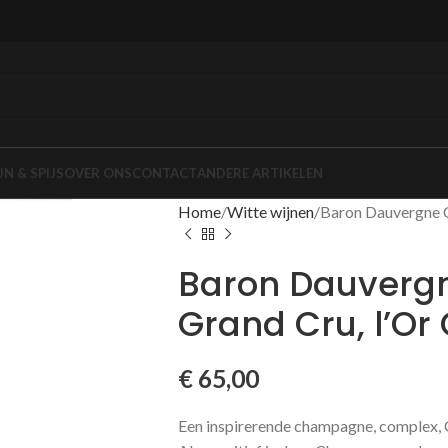
JN & SPIJS
OVER ONS
CONTACT
ANDERE ARTIKELEN
Home
Witte wijnen
Baron Dauvergne 
Baron Dauver
Grand Cru, l’Or
€
65,00
Een inspirerende champagne, complex, 