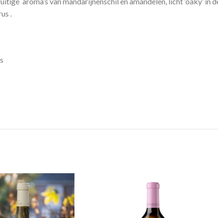
tige aroma’s van mandarijnenschil en amandelen, licht ‘oaky’ in d
us .
is