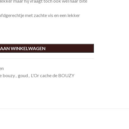
lekker maar hij vraagt toch ook wel naar bite
fdgerechtje met zachte vis en een lekker
 AAN WINKELWAGEN
en
e bouzy
,
goud
,
L'Or cache de BOUZY