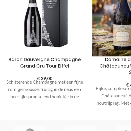
Baron Dauvergne Champagne
Domaine 
Grand Cru Tour Eiffel
Châteauneuf
€
39,00
Schitterende Champagne met een fijne
€
Rijke, complexe e
romige mousse, fruitig in de neus een
Châteauneuf-d
heerlijk sprankelend honinkje in de
houtrijping. Met 
afdronk.
Tour de Eiffel is een verfijnde
kanten op. Een 
grand cru Champagne van hoge
glas. Slechts 6% 
kwaliteit met een fijne romige mousse
du-Pa
en heerlijk fruit in de neus.