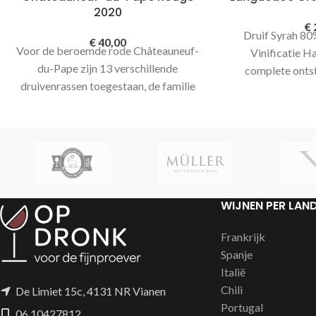
2020
€
Druif Syrah 8
€
40,00
Voor de beroemde rode Châteauneuf-
Vinificatie H
du-Pape zijn 13 verschillende
complete ontst
druivenrassen toegestaan, de familie
vinificatie, ged
Mousset koos echter voor 100%
eikenhouten vat
Grenache. Met iets meer dan 2 hectare
behoren ze tot één van de kleinste
wijngaarden binnen deze appellatie.
De wijn heeft een
medium body
,
smaken van rode bessen, een lichte
WIJNEN PER LAN
kruidigheid.
Frankrijk
Spanje
Italië
Chili
De Limiet 15c, 4131 NR Vianen
Portugal
06 10427812