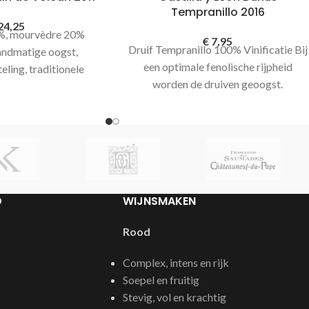
Tempranillo 2016
24,25
0%, mourvèdre 20%
€
7,95
Druif Tempranillo 100% Vinificatie Bij
andmatige oogst,
een optimale fenolische rijpheid
eling, traditionele
worden de druiven geoogst.
eeltelijke rijping op
Fermentatie vind plaats in temperatuur
en Klimaat / terroir
gecontroleerde RVS
D
WIJNSMAKEN
Rood
Complex, intens en rijk
Soepel en fruitig
Stevig, vol en krachtig