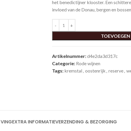
het benedictijner klooster. Een schitt
invloed van de Donau, bergen en bossen
TOEVOEGEN
Artikelnummer:
d4e2da3d317c
Categorie:
Rode wijnen
Tags:
kremstal
,
oostenrijk
,
reserve
,
we
JVING
EXTRA INFORMATIE
VERZENDING & BEZORGING