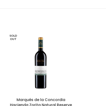
SOLD
OUT
Marqués de la Concordia
Vidigal L
Hacienda Zorita Natural Reserve
Am