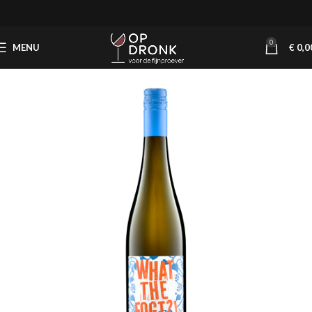
0
MENU
€
0,0