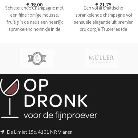
€
39,00
€
21,75
Schitterende Champagne met
Een vol aromatische
een fijne romige mousse,
sprankelende champagne vol
fruitig in de neus een heerlijk
sensuele elegantie uit premier
sprankelend honinkje in de
cru dorpje Tauxieres (de
afdronk.
Tour de Eiffel is een
Marne)
verfijnde grand cru
Champagne van hoge kwaliteit
met een fijne romige mousse
en heerlijk fruit in de neus.
De Limiet 15c, 4131 NR Vianen