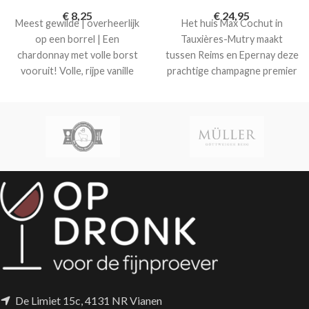
€
8,25
€
24,95
Meest gewilde | overheerlijk
Het huis Max Cochut in
op een borrel | Een
Tauxières-Mutry maakt
chardonnay met volle borst
tussen Reims en Epernay deze
vooruit! Volle, rijpe vanille
prachtige champagne premier
tonen en een tegelijk een fris
cru. Een overheerlijke
zuurtje die de wijn overheerlijk
assemblage van chardonnay
in balans houdt. Een wijn die
en pinot noir. Deze cuvée
niet vaak tegenstaat Wilt u
kleurt strogeel in het glas,
deze wijn overheerlijke
mooi blijvende fijne parels in
chardonnay gran reserva
het glas met verfijnde zuren.
bemachtigen, stuurt u dan
een mail naar
info@opdronk.nl
. Hij staat
namelijk niet online Zoekt u
nog zo'n ontzettend
aangename als de Les
Bertholets grande reserve
chardonnay, probeert u dan
De Limiet 15c, 4131 NR Vianen
eens onze
Chalamont