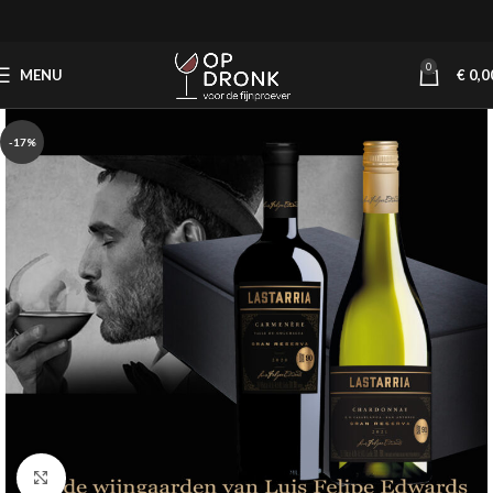
0
MENU
€
0,0
-17%
Click to enlarge