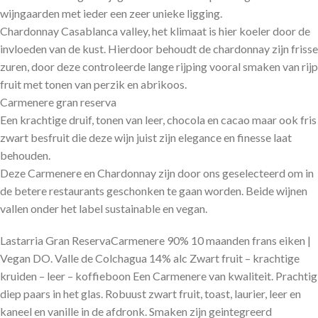
wijngaarden met ieder een zeer unieke ligging.
Chardonnay Casablanca valley, het klimaat is hier koeler door de
invloeden van de kust. Hierdoor behoudt de chardonnay zijn frisse
zuren, door deze controleerde lange rijping vooral smaken van rijp
fruit met tonen van perzik en abrikoos.
Carmenere gran reserva
Een krachtige druif, tonen van leer, chocola en cacao maar ook fris
zwart besfruit die deze wijn juist zijn elegance en finesse laat
behouden.
Deze Carmenere en Chardonnay zijn door ons geselecteerd om in
de betere restaurants geschonken te gaan worden. Beide wijnen
vallen onder het label sustainable en vegan.
Lastarria Gran ReservaCarmenere 90% 10 maanden frans eiken |
Vegan DO. Valle de Colchagua 14% alc Zwart fruit – krachtige
kruiden – leer – koffieboon Een Carmenere van kwaliteit. Prachtig
diep paars in het glas. Robuust zwart fruit, toast, laurier, leer en
kaneel en vanille in de afdronk. Smaken zijn geintegreerd