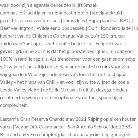
waardoor zijn elegantie behouden blijft.Smaak
cominatie:Krachtig en kruidig past mooi bij stevig gekruid
gerecht | cacoa verijkte saus | Lamsvlees | Rijpe paprika | BBQ |
Beef wellington | Wilde eend bosbesseb | Duif | Runderrollade | In
het hart van de Chileense Colchagua Valley, zo’n 150 km. ten
zuiden van Santiago, is het familie bedrijf Luis Felipe Edwars
gevestigd. Anno 2014 is dat het grootste bedrijf in Chili dat voor
100% in familiebezit is. Als trendsetter voor een gastronomische
stijl wijnen is het altijd op zoek naar de beste terroirs voor zijn
wijngaarden. Voor zijn rode Reserva’s kiest het de Colchagua
Valley – het Napa van Chili – en voor zijn witte wijnen de koele
Leyda Valley vlakbij de Stille Oceaan. Fruit uit deze gebieden
resulteert in wijnen met een optimale structuur, spanning en
complexiteit.
Lastarria Gran Reserva Chardonnay 2021 Rijping op eiken houten
vaten | Vegan DO. Casablanca – San Antonio Schroefdop13,5%
Rich and oaky Een complex glas chardonnay die diep goudgeel