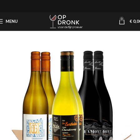
0
MENU
€
0,0