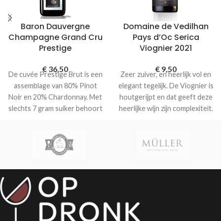
Baron Dauvergne
Domaine de Vedilhan
Champagne Grand Cru
Pays d’Oc Serica
Prestige
Viognier 2021
€
36,50
€
9,50
De cuvée Prestige Brut is een
Zeer zuiver, en heerlijk vol en
assemblage van 80% Pinot
elegant tegelijk. De Viognier is
Noir en 20% Chardonnay. Met
houtgerijpt en dat geeft deze
slechts 7 gram suiker behoort
heerlijke wijn zijn complexiteit.
deze Champagne tot de
Rijp en krachtig in structuur
moderne droge soorten en is
met licht gekruide tonen in de
dus ideaal als aperitief.
afdronk.