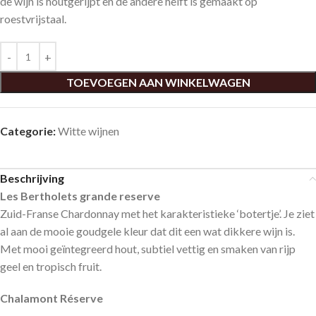
de wijn is houtgerijpt en de andere helft is gemaakt op
roestvrijstaal.
TOEVOEGEN AAN WINKELWAGEN
Categorie:
Witte wijnen
Beschrijving
Les Bertholets grande reserve
Zuid-Franse Chardonnay met het karakteristieke ‘botertje’. Je ziet
al aan de mooie goudgele kleur dat dit een wat dikkere wijn is.
Met mooi geïntegreerd hout, subtiel vettig en smaken van rijp
geel en tropisch fruit.
Chalamont Réserve