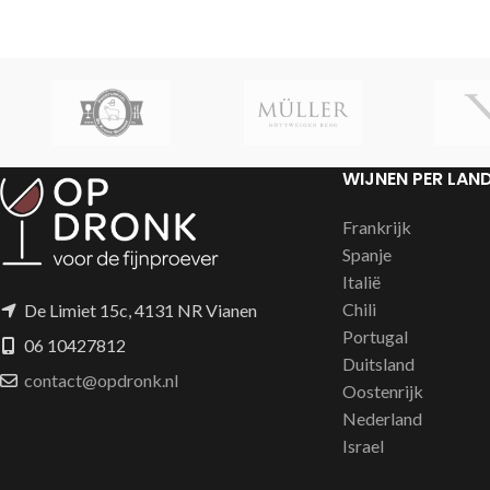
eikenhouten vat
WIJNEN PER LAN
Frankrijk
Spanje
Italië
Chili
De Limiet 15c, 4131 NR Vianen
Portugal
06 10427812
Duitsland
contact@opdronk.nl
Oostenrijk
Nederland
Israel