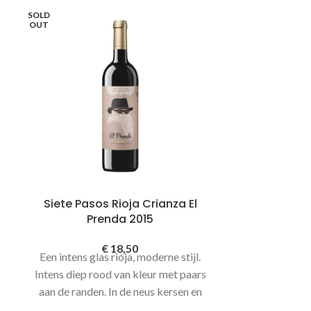
SOLD
OUT
Siete Pasos Rioja Crianza El
Vinicola Me
Prenda 2015
di Mandu
€
18,50
Een intens glas rioja, moderne stijl.
Een meest sapp
Intens diep rood van kleur met paars
het
zonovergo
aan de randen. In de neus kersen en
rijp fruit, een 
zwarte bessen, potlood en leer. Rijpe
van kruidna