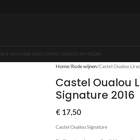
JN & SPIJS
OVER ONS
CONTACT
ANDERE ARTIKELEN
Home
Rode wijnen
Castel Oualou Lira
Castel Oualou 
Signature 2016
€
17,50
Castel Oualou Signature