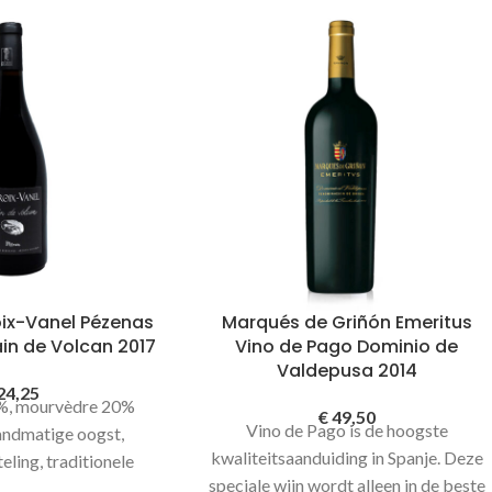
ix-Vanel Pézenas
Marqués de Griñón Emeritus
in de Volcan 2017
Vino de Pago Dominio de
Valdepusa 2014
24,25
0%, mourvèdre 20%
€
49,50
Vino de Pago is de hoogste
andmatige oogst,
kwaliteitsaanduiding in Spanje. Deze
eling, traditionele
speciale wijn wordt alleen in de beste
eeltelijke rijping op