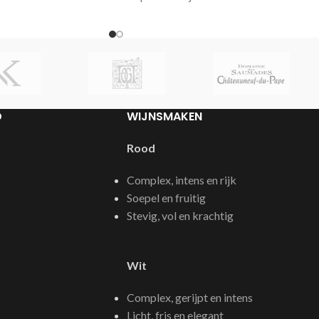
oogstjaren gemaakt en in beperkte
en Klimaat / terroir
oplage. Van oogstjaar 2014 zijn slecht
7200 flessen uitgebracht.
D
WIJNSMAKEN
Rood
Complex, intens en rijk
Soepel en fruitig
Stevig, vol en krachtig
Wit
Complex, gerijpt en intens
Licht, fris en elegant