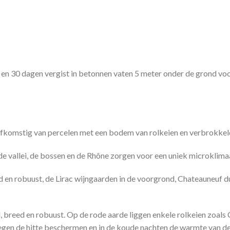
en 30 dagen vergist in betonnen vaten 5 meter onder de grond voor
 Afkomstig van percelen met een bodem van rolkeien en verbrokkel
e vallei, de bossen en de Rhône zorgen voor een uniek microklima
 en robuust, de Lirac wijngaarden in de voorgrond, Chateauneuf d
 breed en robuust. Op de rode aarde liggen enkele rolkeien zoals
gen de hitte beschermen en in de koude nachten de warmte van de 