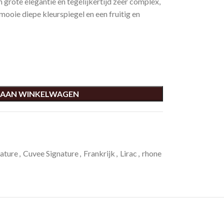
n grote elegantie en tegelijkertijd zeer complex,
mooie diepe kleurspiegel en een fruitig en
 AAN WINKELWAGEN
nature
,
Cuvee Signature
,
Frankrijk
,
Lirac
,
rhone