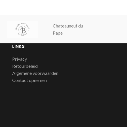
tannines, donkerrood fruit, chocolade
bosvruchten. 
s
en een lange zijdezachte, meeslepende
afdronk.
Chateauneuf du
Champagne
Pape
Cochut
LINKS
Privacy
Retourbeleid
Algemene voorwaarden
Contact opnemen