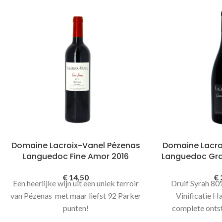
Domaine Lacroix-Vanel Pézenas
Domaine Lacro
Languedoc Fine Amor 2016
Languedoc Gra
€
14,50
€
Een heerlijke wijn uit een uniek terroir
Druif Syrah 8
van Pézenas met maar liefst 92 Parker
Vinificatie H
punten!
complete ontst
vinificatie, ged