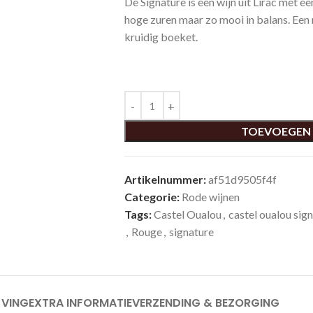
De Signature is een wijn uit Lirac met ee
hoge zuren maar zo mooi in balans. Een 
kruidig boeket.
TOEVOEGEN
Artikelnummer:
af51d9505f4f
Categorie:
Rode wijnen
Tags:
Castel Oualou
,
castel oualou sig
,
Rouge
,
signature
JVING
EXTRA INFORMATIE
VERZENDING & BEZORGING