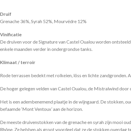
Druif
Grenache 36%, Syrah 52%, Mourvédre 12%
Vinificatie
De druiven voor de Signature van Castel Oualou worden ontsteeld 
enkele maanden verder in ondergrondse tanks.
Klimaat / terroir
Rode terrassen bedekt met rolkeien, löss en lichte zandgronden.
De hoger gelegen velden van Castel Oualou, de Mistralwind door d
Het is een adembenemend plaatje in de wijngaard. De stokken, oud
befaamde ‘Mont Ventoux’ aan de horizon.
De meeste druivenstokken van de grenache en syrah zijn mooi oud,
Rhône. Ze hebben als groot voordeel dat ze
de stokken overdag te