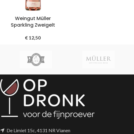
Weingut Müller
Sparkling Zweigelt
€
12,50
De Limiet 15c, 4131 NR Vianen