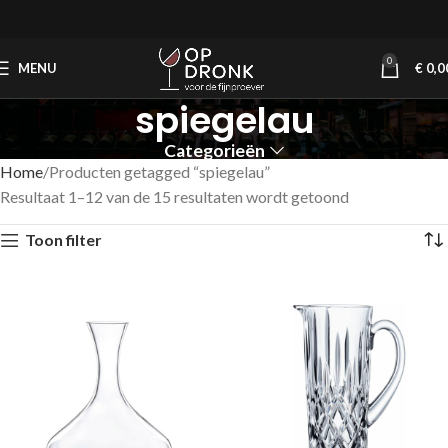
0
MENU
€
0,0
spiegelau
Categorieën
Home
Producten getagged “spiegelau”
Resultaat 1–12 van de 15 resultaten wordt getoond
Toon filter