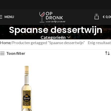
0
MENU
€
0,0
Spaanse dessertwijn
Categorieën
Home
Producten getagged “Spaanse dessertwijn”
Enig resultaat
Toon filter