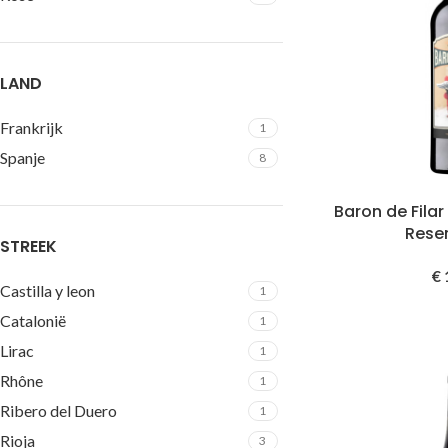
LAND
Frankrijk
1
Spanje
8
Baron de Filar
Rese
STREEK
€
Castilla y leon
1
Catalonië
1
Lirac
1
Rhône
1
Ribero del Duero
1
Rioja
3