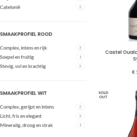
Catelonië
2
SMAAKPROFIEL ROOD
Complex, intens en rijk
3
Castel Oualo
Soepel en fruitig
1
S
Stevig, vol en krachtig
2
€
SMAAKPROFIEL WIT
SOLD
OUT
Complex, gerijpt en intens
2
Licht, fris en elegant
3
Mineralig, droog en strak
1