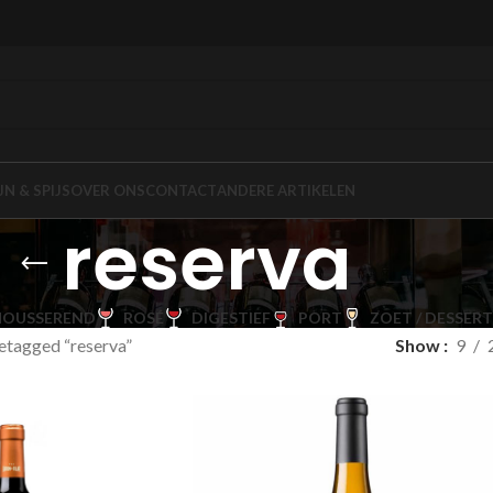
JN & SPIJS
OVER ONS
CONTACT
ANDERE ARTIKELEN
reserva
OUSSEREND
ROSÉ
DIGESTIEF
PORT
ZOET / DESSERT
etagged “reserva”
Show
9