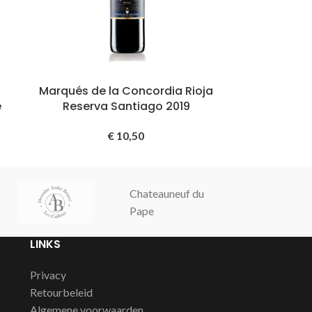
Marqués de la Concordia Rioja
e
Reserva Santiago 2019
€
10,50
Chateauneuf du
Champagne
Pape
Cochut
LINKS
Privacy
Retourbeleid
Algemene voorwaarden