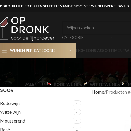
PDRONK.NL BIEDT U EEN SELECTIE VAN DE MOOISTE WIJNEN WERELDWIJD
CATEGORIE
WIJNEN PER CATEGORIE
HOME
ONS ASSORTIMENT
WI
VALENTIJN
RODE WIJNEN
WITTE WIJNEN
M
SOORT
Home
Producten g
Rode wijn
4
Witte wijn
2
Mousserend
3
Rosé
1