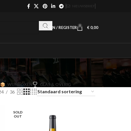
NIEUWSBRIEF
0
LOGIN / REGISTER
€
0,00
WIJNBOXEN
GLAS & OVERIG
24
36
SOLD
OUT