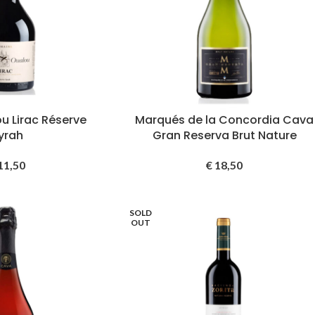
u Lirac Réserve
Marqués de la Concordia Cava
yrah
Gran Reserva Brut Nature
11,50
€
18,50
SOLD
OUT