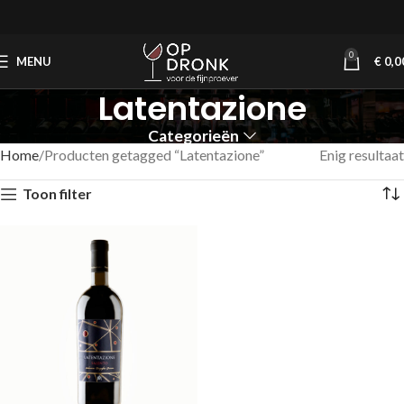
0
MENU
€
0,0
Latentazione
Categorieën
Home
Producten getagged “Latentazione”
Enig resultaat
Toon filter