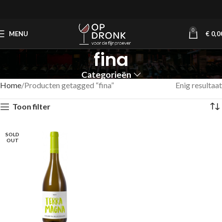
0
MENU
€
0,0
fina
Categorieën
Home
Producten getagged “fina”
Enig resultaat
Toon filter
SOLD
OUT