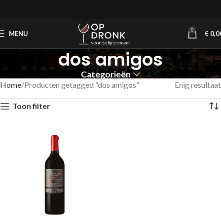
0
MENU
€
0,0
dos amigos
Categorieën
Home
Producten getagged “dos amigos”
Enig resultaat
Toon filter