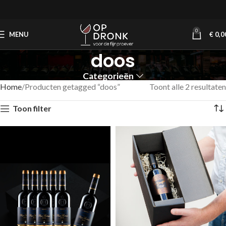
0
MENU
€
0,0
doos
Categorieën
Home
Producten getagged “doos”
Toont alle 2 resultaten
Toon filter