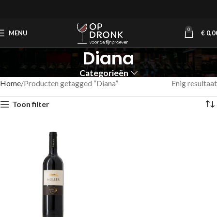
0
MENU
€
0,0
Diana
Categorieën
Home
Producten getagged “Diana”
Enig resultaat
Toon filter