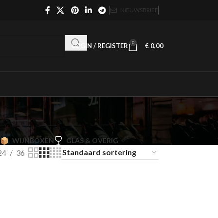
NIEUWSBRIEF
0
LOGIN / REGISTER
€
0,00
WIJNBOXEN
GLAS & OVERIG
24
36