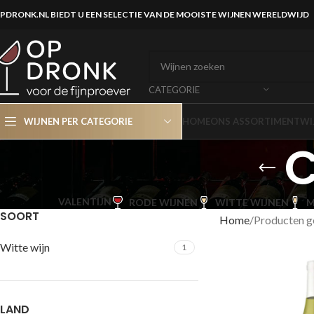
PDRONK.NL BIEDT U EEN SELECTIE VAN DE MOOISTE WIJNEN WERELDWIJD
CATEGORIE
WIJNEN PER CATEGORIE
HOME
ONS ASSORTIMENT
WI
C
VALENTIJN
RODE WIJNEN
WITTE WIJNEN
M
SOORT
Home
Producten g
Witte wijn
1
LAND