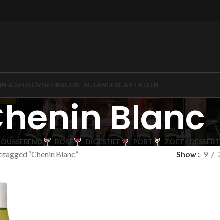
JN & SPIJS
OVER ONS
CONTACT
ANDERE ARTIKELEN
henin Blanc
OUSSEREND
ROSÉ
DIGESTIEF
PORT
ZOET / DESSERT
etagged “Chenin Blanc”
Show
9