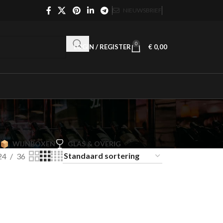
NIEUWSBRIEF
0
LOGIN / REGISTER
€
0,00
WIJNBOXEN
GLAS & OVERIG
24
36