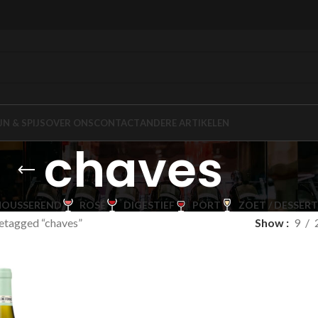
JN & SPIJS
OVER ONS
CONTACT
ANDERE ARTIKELEN
chaves
OUSSEREND
ROSÉ
DIGESTIEF
PORT
ZOET / DESSERT
etagged “chaves”
Show
9