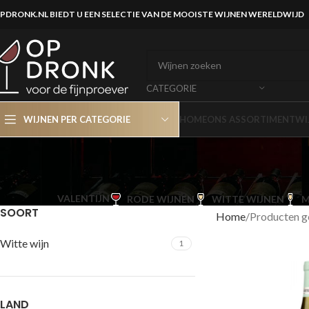
PDRONK.NL BIEDT U EEN SELECTIE VAN DE MOOISTE WIJNEN WERELDWIJD
CATEGORIE
WIJNEN PER CATEGORIE
HOME
ONS ASSORTIMENT
WI
VALENTIJN
RODE WIJNEN
WITTE WIJNEN
M
SOORT
Home
Producten g
Witte wijn
1
LAND