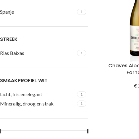
Spanje
1
STREEK
Rias Baixas
1
Chaves Alba
Forn
SMAAKPROFIEL WIT
€
Licht, fris en elegant
1
Mineralig, droog en strak
1